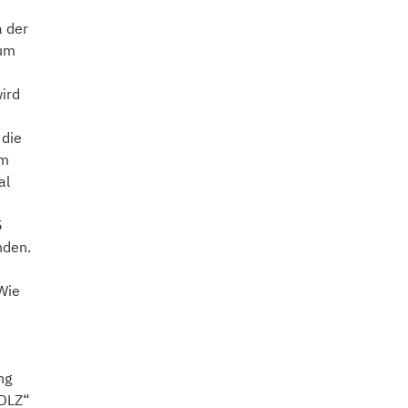
a der
äum
ird
 die
im
al
5
nden.
 Wie
ng
EDLZ“