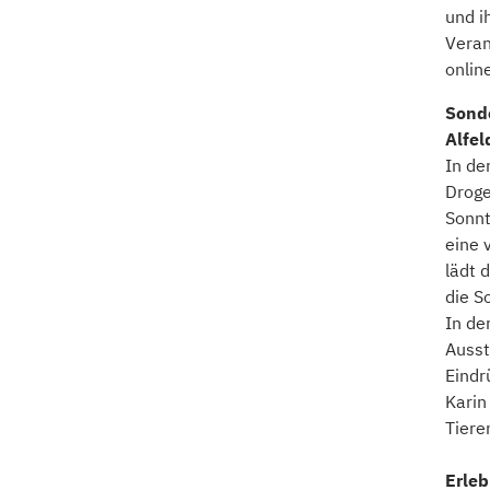
und i
Veran
onlin
Sond
Alfel
In de
Droge
Sonnt
eine 
lädt 
die S
In de
Ausst
Eindr
Karin
Tiere
Erle