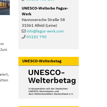
UNESCO-Welterbe Fagus-
Werk
Hannoversche Straße 58
31061 Alfeld (Leine)
info@
fagus-werk.com
05181 790
sem
Juni
UNESCO-Welterbetag
iert,
ätten