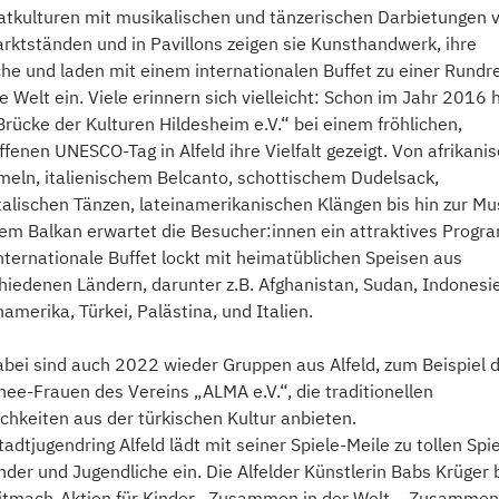
tkulturen mit musikalischen und tänzerischen Darbietungen v
rktständen und in Pavillons zeigen sie Kunsthandwerk, ihre
he und laden mit einem internationalen Buffet zu einer Rundr
e Welt ein. Viele erinnern sich vielleicht: Schon im Jahr 2016 
Brücke der Kulturen Hildesheim e.V.“ bei einem fröhlichen,
ffenen UNESCO-Tag in Alfeld ihre Vielfalt gezeigt. Von afrikani
eln, italienischem Belcanto, schottischem Dudelsack,
talischen Tänzen, lateinamerikanischen Klängen bis hin zur Mu
em Balkan erwartet die Besucher:innen ein attraktives Progr
nternationale Buffet lockt mit heimatüblichen Speisen aus
hiedenen Ländern, darunter z.B. Afghanistan, Sudan, Indonesi
namerika, Türkei, Palästina, und Italien.
abei sind auch 2022 wieder Gruppen aus Alfeld, zum Beispiel d
ee-Frauen des Vereins „ALMA e.V.“, die traditionellen
ichkeiten aus der türkischen Kultur anbieten.
tadtjugendring Alfeld lädt mit seiner Spiele-Meile zu tollen Spi
inder und Jugendliche ein. Die Alfelder Künstlerin Babs Krüger 
itmach-Aktion für Kinder „Zusammen in der Welt – Zusammen