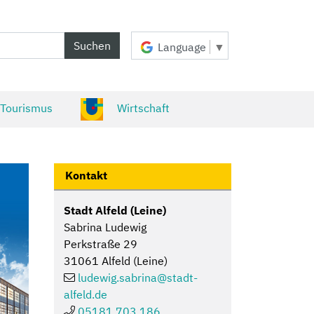
Suchen
Language
▼
 Tourismus
Wirtschaft
Kontakt
Stadt Alfeld (Leine)
Sabrina Ludewig
Perkstraße 29
31061 Alfeld (Leine)
ludewig.sabrina@
stadt-
alfeld.de
05181 703 186