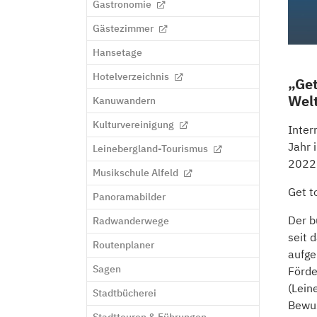
Gastronomie
Gästezimmer
Hansetage
Hotelverzeichnis
„Get
Welt
Kanuwandern
Kulturvereinigung
Inter
Jahr 
Leinebergland-Tourismus
2022
Musikschule Alfeld
Get t
Panoramabilder
Der b
Radwanderwege
seit 
Routenplaner
aufge
Sagen
Förde
(Lein
Stadtbücherei
Bewus