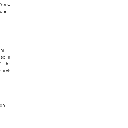
Werk.
owie
r
am
se in
0 Uhr
durch
von