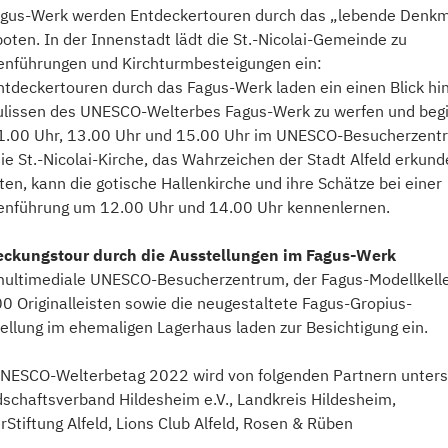
gus-Werk werden Entdeckertouren durch das „lebende Denkm
oten. In der Innenstadt lädt die St.-Nicolai-Gemeinde zu
enführungen und Kirchturmbesteigungen ein:
ntdeckertouren durch das Fagus-Werk laden ein einen Blick hi
ulissen des UNESCO-Welterbes Fagus-Werk zu werfen und beg
.00 Uhr, 13.00 Uhr und 15.00 Uhr im UNESCO-Besucherzent
ie St.-Nicolai-Kirche, das Wahrzeichen der Stadt Alfeld erkun
en, kann die gotische Hallenkirche und ihre Schätze bei einer
enführung um 12.00 Uhr und 14.00 Uhr kennenlernen.
eckungstour durch die Ausstellungen im Fagus-Werk
ultimediale UNESCO-Besucherzentrum, der Fagus-Modellkelle
0 Originalleisten sowie die neugestaltete Fagus-Gropius-
ellung im ehemaligen Lagerhaus laden zur Besichtigung ein.
NESCO-Welterbetag 2022 wird von folgenden Partnern unters
dschaftsverband Hildesheim e.V., Landkreis Hildesheim,
rStiftung Alfeld, Lions Club Alfeld, Rosen & Rüben