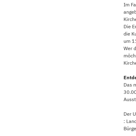
Im Fa
angeb
Kirch
Die E
die K
um 11
Wer d
möcht
Kirch
Entd
Das m
30.00
Ausst
Der U
: Lan
Bürge