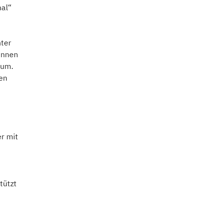
al“
nter
innen
rum.
den
r mit
tützt