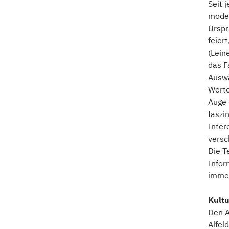
Seit 
moder
Urspr
feier
(Lein
das F
Auswä
Werte
Auge 
faszi
Inter
versc
Die T
Infor
immer
Kultu
Den A
Alfel