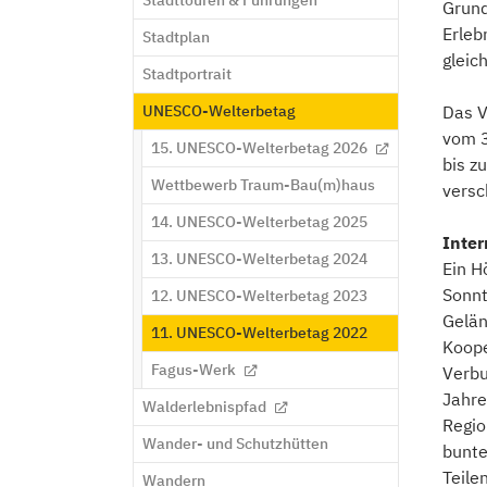
Stadttouren & Führungen
Grund
Erleb
Stadtplan
gleich
Stadtportrait
UNESCO-Welterbetag
Das V
vom 3
15. UNESCO-Welterbetag 2026
bis z
Wettbewerb Traum-Bau(m)haus
versc
14. UNESCO-Welterbetag 2025
Inter
13. UNESCO-Welterbetag 2024
Ein H
Sonnt
12. UNESCO-Welterbetag 2023
Gelän
(current)
11. UNESCO-Welterbetag 2022
Koope
Fagus-Werk
Verbu
Jahre
Walderlebnispfad
Regio
Wander- und Schutzhütten
bunte
Teile
Wandern