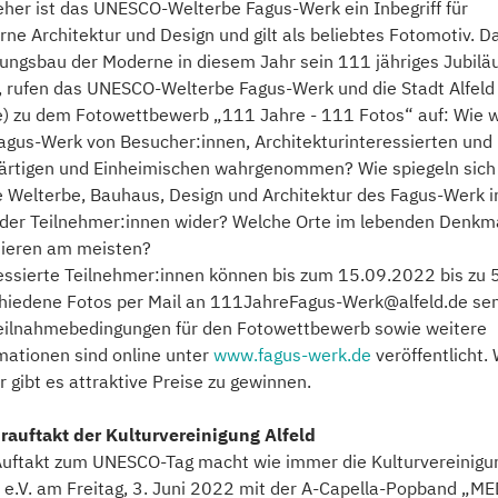
jeher ist das UNESCO-Welterbe Fagus-Werk ein Inbegriff für
ne Architektur und Design und gilt als beliebtes Fotomotiv. D
ungsbau der Moderne in diesem Jahr sein 111 jähriges Jubil
t, rufen das UNESCO-Welterbe Fagus-Werk und die Stadt Alfeld
e) zu dem Fotowettbewerb „111 Jahre - 111 Fotos“ auf: Wie w
agus-Werk von Besucher:innen, Architekturinteressierten und
rtigen und Einheimischen wahrgenommen? Wie spiegeln sich
 Welterbe, Bauhaus, Design und Architektur des Fagus-Werk 
der Teilnehmer:innen wider? Welche Orte im lebenden Denkm
nieren am meisten?
essierte Teilnehmer:innen können bis zum 15.09.2022 bis zu 
hiedene Fotos per Mail an 111JahreFagus-Werk@alfeld.de se
eilnahmebedingungen für den Fotowettbewerb sowie weitere
mationen sind online unter
www.fagus-werk.de
veröffentlicht.
 gibt es attraktive Preise zu gewinnen.
rauftakt der Kulturvereinigung Alfeld
uftakt zum UNESCO-Tag macht wie immer die Kulturvereinigu
d e.V. am Freitag, 3. Juni 2022 mit der A-Capella-Popband „M