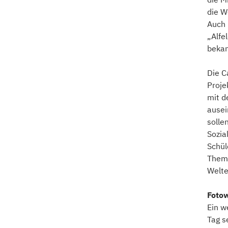
die W
Auch 
„Alfe
beka
Die C
Proje
mit d
ausei
solle
Sozia
Schül
Thema
Welte
Foto
Ein w
Tag s