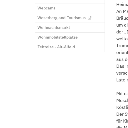
Heima
Webcams
An Ma
Weserbergland-Tourismus
Bräuc
um di
Weihnachtsmarkt
der „
Wohnmobilstellplätze
welto
Tromm
Zeitreise - Alt-Alfeld
orien
aus d
Das i
versc
Latei
Mit d
Mosch
Köstl
Der S
für K
die M