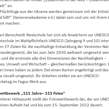
elt“ an.
Flüchtlinge aus der Ukraine werden gemeinsam mit der Initiat
ld hilft“ (Seniorenakademie e.V.) dabei sein und uns mit ihrem
nnt machen.
arl-Benscheidt-Realschule hat sich als Anwärterin zur UNESCO
ktschule im Wahlpflichtfach UNESCO (Jahrgang 9 und 10) inte
en 17 Zielen für die nachhaltige Entwicklung der Vereinten Na
nandergesetzt, die bis zum Jahr 2030 weltweit umgesetzt we
n und die erstmals alle drei Dimensionen der Nachhaltigkeit –
les, Umwelt und Wirtschaft – gleichermaßen berücksichtigen. 
er:innen haben zu jedem Ziel einen Karton angefertigt und das
 visuell umgesetzt. Ihr Arbeiten stellen sie am UNESCO-
rbetag im Fagus-Werk aus.
wettbewerb „111 Jahre– 111 Fotos“
eiterer Höhepunkt stellt der Fotowettbewerb dar, der am UN
einen Auftakt hat und bis zum 15. September 2022 dauert.