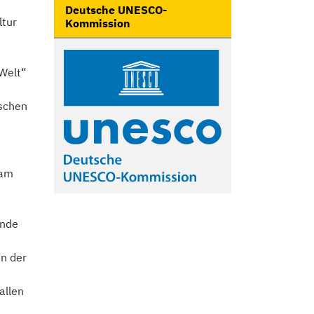
Deutsche UNESCO-
ltur
Kommission
Welt“
nschen
 am
ende
in der
allen