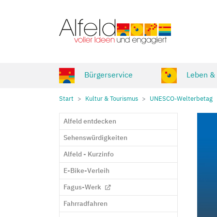
Zum Hauptinhalt springen
Bürgerservice
Leben &
Sie sind hier:
Start
Kultur & Tourismus
UNESCO-Welterbetag
Alfeld entdecken
Sehenswürdigkeiten
Alfeld - Kurzinfo
E-Bike-Verleih
Fagus-Werk
Fahrradfahren