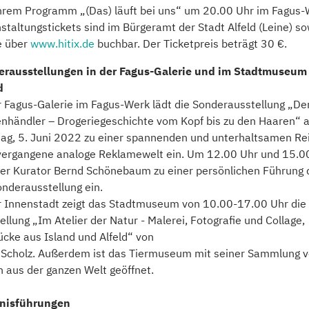
hrem Programm „(Das) läuft bei uns“ um 20.00 Uhr im Fagus-
staltungstickets sind im Bürgeramt der Stadt Alfeld (Leine) s
e über
www.hitix.de
buchbar. Der Ticketpreis beträgt 30 €.
erausstellungen in der Fagus-Galerie und im Stadtmuseum
d
r Fagus-Galerie im Fagus-Werk lädt die Sonderausstellung „De
nhändler – Drogeriegeschichte vom Kopf bis zu den Haaren“ 
ag, 5. Juni 2022 zu einer spannenden und unterhaltsamen Rei
vergangene analoge Reklamewelt ein. Um 12.00 Uhr und 15.0
der Kurator Bernd Schönebaum zu einer persönlichen Führung 
onderausstellung ein.
r Innenstadt zeigt das Stadtmuseum von 10.00-17.00 Uhr die
ellung „Im Atelier der Natur - Malerei, Fotografie und Collage,
ücke aus Island und Alfeld“ von
 Scholz. Außerdem ist das Tiermuseum mit seiner Sammlung 
n aus der ganzen Welt geöffnet.
bnisführungen