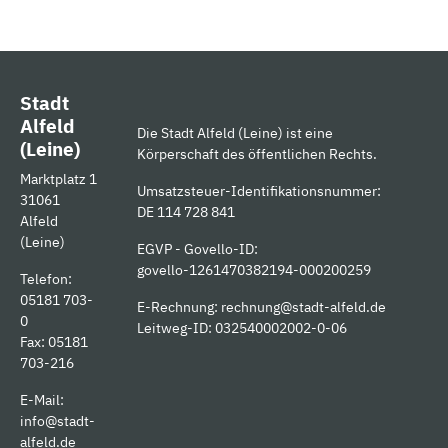
Stadt
Alfeld
Die Stadt Alfeld (Leine) ist eine
(Leine)
Körperschaft des öffentlichen Rechts.
Marktplatz 1
Umsatzsteuer-Identifikationsnummer:
31061
DE 114 728 841
Alfeld
(Leine)
EGVP - Govello-ID:
govello-1261470382194-000200259
Telefon:
05181 703-
E-Rechnung:
rechnung@stadt-alfeld.de
0
Leitweg-ID: 032540002002-0-06
Fax: 05181
703-216
E-Mail:
info@stadt-
alfeld.de