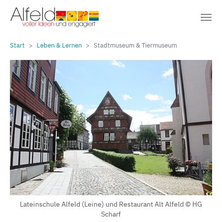
Sie sind hier:
Zum Hauptinhalt springen
Start
Leben & Lernen
Stadtmuseum & Tiermuseum
Lateinschule Alfeld (Leine) und Restaurant Alt Alfeld © HG
Scharf