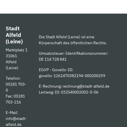
Stadt
Alfeld
Die Stadt Alfeld (Leine) ist eine
(Leine)
Körperschaft des öffentlichen Rechts.
Marktplatz 1
Umsatzsteuer-Identifikationsnummer:
31061
DE 114 728 841
Alfeld
(Leine)
EGVP - Govello-ID:
govello-1261470382194-000200259
Telefon:
05181 703-
E-Rechnung:
rechnung@stadt-alfeld.de
0
Leitweg-ID: 032540002002-0-06
Fax: 05181
703-216
E-Mail:
info@stadt-
alfeld.de