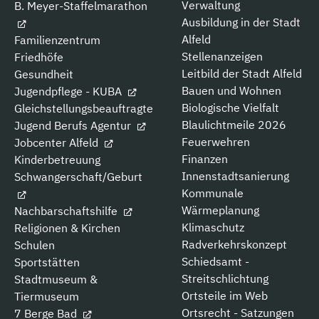
Verwaltung
B. Meyer-Staffelmarathon
Ausbildung in der Stadt
Alfeld
Familienzentrum
Stellenanzeigen
Friedhöfe
Leitbild der Stadt Alfeld
Gesundheit
Bauen und Wohnen
Jugendpflege - KUBA
Biologische Vielfalt
Gleichstellungsbeauftragte
Blaulichtmeile 2026
Jugend Berufs Agentur
Feuerwehren
Jobcenter Alfeld
Finanzen
Kinderbetreuung
Innenstadtsanierung
Schwangerschaft/Geburt
Kommunale
Wärmeplanung
Nachbarschaftshilfe
Klimaschutz
Religionen & Kirchen
Radverkehrskonzept
Schulen
Schiedsamt -
Sportstätten
Streitschlichtung
Stadtmuseum &
Ortsteile im Web
Tiermuseum
Ortsrecht - Satzungen
7 Berge Bad