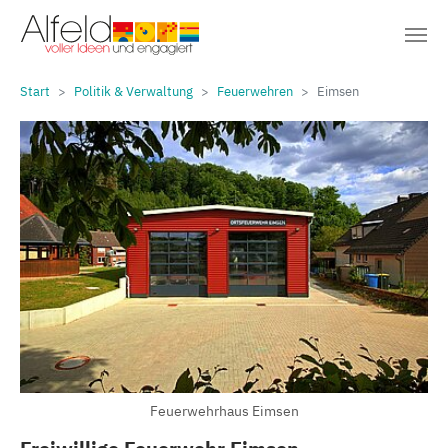
Sie sind hier:
Zum Hauptinhalt springen
Start
Politik & Verwaltung
Feuerwehren
Eimsen
Feuerwehrhaus Eimsen