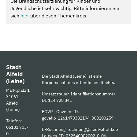
Die Brandschutzerziehung für Kinder und
Jugendliche ist sehr wichtig. Bitte informieren Sie
sich
hier
über diesen Themenkreis.
Stadt
Alfeld
Die Stadt Alfeld (Leine) ist eine
(Leine)
Körperschaft des öffentlichen Rechts.
Marktplatz 1
Umsatzsteuer-Identifikationsnummer:
31061
DE 114 728 841
Alfeld
(Leine)
EGVP - Govello-ID:
govello-1261470382194-000200259
Telefon:
05181 703-
E-Rechnung:
rechnung@stadt-alfeld.de
0
Leitweg-ID: 032540002002-0-06