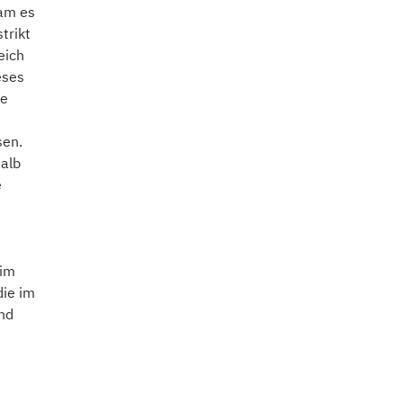
kam es
trikt
eich
eses
de
sen.
halb
e
 im
die im
nd