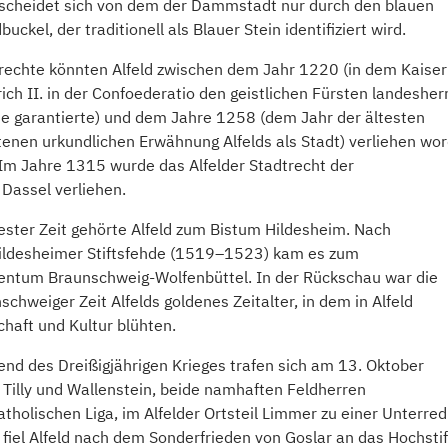
scheidet sich von dem der Dammstadt nur durch den blauen
buckel, der traditionell als Blauer Stein identifiziert wird.
rechte könnten Alfeld zwischen dem Jahr 1220 (in dem Kaiser
rich II. in der Confoederatio den geistlichen Fürsten landesher
e garantierte) und dem Jahre 1258 (dem Jahr der ältesten
tenen urkundlichen Erwähnung Alfelds als Stadt) verliehen wo
 Im Jahre 1315 wurde das Alfelder Stadtrecht der
 Dassel verliehen.
tester Zeit gehörte Alfeld zum Bistum Hildesheim. Nach
ildesheimer Stiftsfehde (1519–1523) kam es zum
entum Braunschweig-Wolfenbüttel. In der Rückschau war die
schweiger Zeit Alfelds goldenes Zeitalter, in dem in Alfeld
chaft und Kultur blühten.
nd des Dreißigjährigen Krieges trafen sich am 13. Oktober
Tilly und Wallenstein, beide namhaften Feldherren
atholischen Liga, im Alfelder Ortsteil Limmer zu einer Unterre
fiel Alfeld nach dem Sonderfrieden von Goslar an das Hochstif