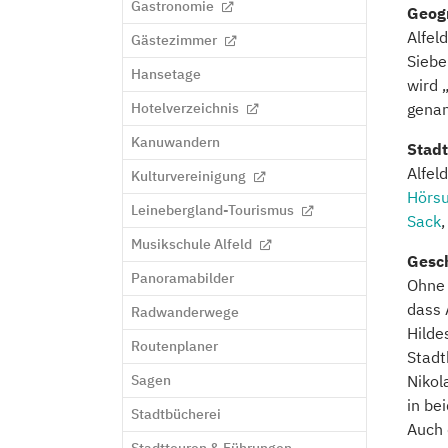
Gastronomie
Geogr
Alfel
Gästezimmer
Siebe
Hansetage
wird 
Hotelverzeichnis
genan
Kanuwandern
Stadt
Alfel
Kulturvereinigung
Hörs
Leinebergland-Tourismus
Sack
Musikschule Alfeld
Gesc
Panoramabilder
Ohne 
dass 
Radwanderwege
Hilde
Routenplaner
Stadt
Sagen
Nikol
in be
Stadtbücherei
Auch 