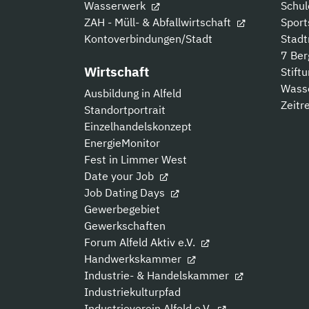
Wasserwerk
Schul
ZAH - Müll- & Abfallwirtschaft
Sport
Kontoverbindungen/Stadt
Stad
7 Be
Wirtschaft
Stift
Wass
Ausbildung in Alfeld
Zeitre
Standortportrait
Einzelhandelskonzept
EnergieMonitor
Fest in Limmer West
Date your Job
Job Dating Days
Gewerbegebiet
Gewerkschaften
Forum Alfeld Aktiv e.V.
Handwerkskammer
Industrie- & Handelskammer
Industriekulturpfad
Industrieverein Alfeld e.V.