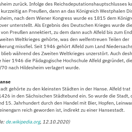
sheim zurück. Infolge des Reichsdeputationshauptschlusses 
kurzzeitig an Preußen, dann an das Königreich Westphalen Dis
sheim, nach dem Wiener Kongress wurde es 1815 dem Königr
ver unterstellt. Als Ergebnis des Deutschen Krieges wurde di
von Preußen annektiert, zu dem dann auch Alfeld bis zum En
weiten Weltkrieges gehörte, was den welfentreuen Teilen der
kerung missfiel. Seit 1946 gehört Alfeld zum Land Niedersach
d blieb während des Zweiten Weltkrieges unzerstört. Auch des
 hier 1946 die Pädagogische Hochschule Alfeld gegründet, di
70 nach Hildesheim verlagert wurde.
Hanse
tadt gehörte zu den kleinsten Städten in der Hanse. Alfeld trat
1426 in den Sächsischen Städtebund ein. So wurde die Stadt, 
nd 15. Jahrhundert durch den Handel mit Bier, Hopfen, Leinwa
einengarn reich geworden ist, indirekt zu einer Hansestadt.
le:
de.wikipedia.org
, 12.10.2020)