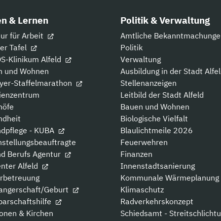
n & Lernen
Politik & Verwaltung
ur für Arbeit
Amtliche Bekanntmachunge
der Tafel
Politik
-Klinikum Alfeld
Verwaltung
n und Wohnen
Ausbildung in der Stadt Alfe
yer-Staffelmarathon
Stellenanzeigen
ienzentrum
Leitbild der Stadt Alfeld
höfe
Bauen und Wohnen
ndheit
Biologische Vielfalt
dpflege - KUBA
Blaulichtmeile 2026
hstellungsbeauftragte
Feuerwehren
d Berufs Agentur
Finanzen
nter Alfeld
Innenstadtsanierung
rbetreuung
Kommunale Wärmeplanung
angerschaft/Geburt
Klimaschutz
arschaftshilfe
Radverkehrskonzept
ionen & Kirchen
Schiedsamt - Streitschlicht