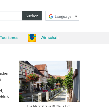
Suchen
Language
▼
 Tourismus
Wirtschaft
lichen
s
d,
chluß
Die Marktstraße © Claus Hoff