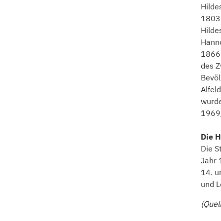
Hilde
1803 
Hilde
Hanno
1866 
des Z
Bevöl
Alfel
wurde
1969/
Die 
Die S
Jahr 
14. u
und L
(Quel