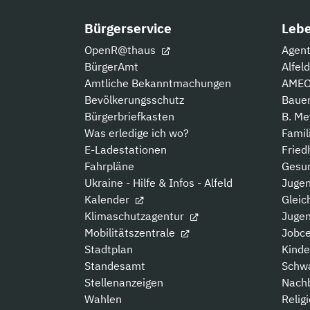
Bürgerservice
Lebe
OpenR@thaus
Agent
BürgerAmt
Alfel
Amtliche Bekanntmachungen
AMEOS
Bevölkerungsschutz
Baue
Bürgerbriefkasten
B. Me
Was erledige ich wo?
Famil
E-Ladestationen
Fried
Fahrpläne
Gesu
Ukraine - Hilfe & Infos - Alfeld
Jugen
Kalender
Gleic
Klimaschutzagentur
Jugen
Mobilitätszentrale
Jobce
Stadtplan
Kinde
Standesamt
Schw
Stellenanzeigen
Nachb
Wahlen
Relig