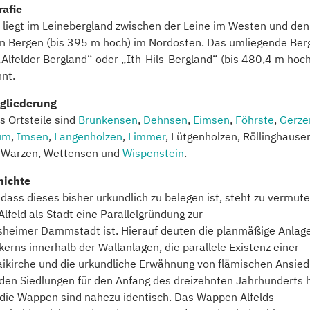
afie
d liegt im Leinebergland zwischen der Leine im Westen und den
n Bergen (bis 395 m hoch) im Nordosten. Das umliegende Ber
„Alfelder Bergland“ oder „Ith-Hils-Bergland“ (bis 480,4 m hoch
nt.
gliederung
ds Ortsteile sind
Brunkensen
,
Dehnsen
,
Eimsen
,
Föhrste
,
Gerze
um
,
Imsen
,
Langenholzen
,
Limmer
, Lütgenholzen, Röllinghause
, Warzen, Wettensen und
Wispenstein
.
hichte
dass dieses bisher urkundlich zu belegen ist, steht zu vermute
Alfeld als Stadt eine Parallelgründung zur
sheimer Dammstadt ist. Hierauf deuten die planmäßige Anlag
kerns innerhalb der Wallanlagen, die parallele Existenz einer
aikirche und die urkundliche Erwähnung von flämischen Ansied
iden Siedlungen für den Anfang des dreizehnten Jahrhunderts h
die Wappen sind nahezu identisch. Das Wappen Alfelds