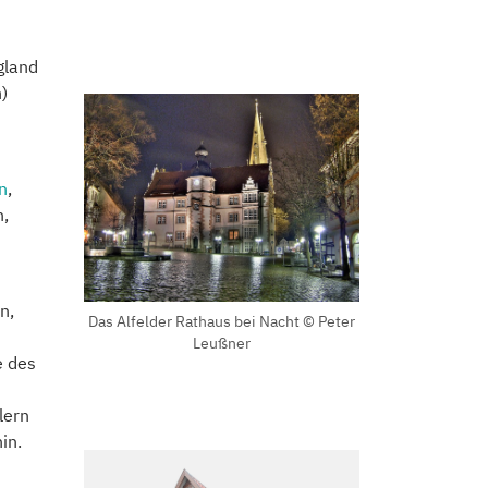
gland
)
n
,
n,
n,
Das Alfelder Rathaus bei Nacht © Peter
Leußner
e des
lern
in.