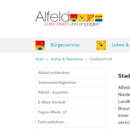
Zum Hauptinhalt springen
Bürgerservice
Leben &
Sie sind hier:
Start
Kultur & Tourismus
Stadtportrait
Alfeld entdecken
Stad
Sehenswürdigkeiten
Alfel
Alfeld - Kurzinfo
Niede
Landk
E-Bike-Verleih
Braun
Fagus-Werk
einer
Fahrradfahren
versc