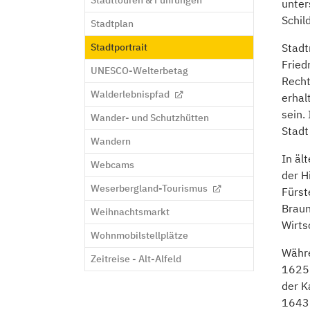
Stadttouren & Führungen
unter
Schild
Stadtplan
(current)
Stadtportrait
Stadt
Fried
UNESCO-Welterbetag
Recht
Walderlebnispfad
erhal
sein.
Wander- und Schutzhütten
Stadt
Wandern
In äl
Webcams
der H
Weserbergland-Tourismus
Fürst
Braun
Weihnachtsmarkt
Wirts
Wohnmobilstellplätze
Währe
Zeitreise - Alt-Alfeld
1625 
der K
1643 