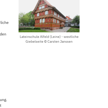
rliche
rden
Lateinschule Alfeld (Leine) - westliche
Giebelseite © Carsten Janssen
dung.
t