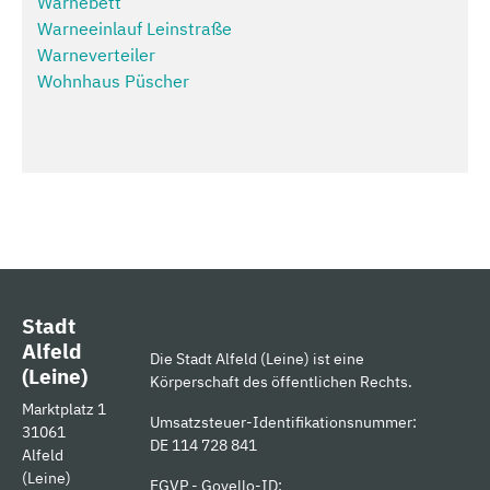
Warnebett
Warneeinlauf Leinstraße
Warneverteiler
Wohnhaus Püscher
Stadt
Alfeld
Die Stadt Alfeld (Leine) ist eine
(Leine)
Körperschaft des öffentlichen Rechts.
Marktplatz 1
Umsatzsteuer-Identifikationsnummer:
31061
DE 114 728 841
Alfeld
(Leine)
EGVP - Govello-ID: