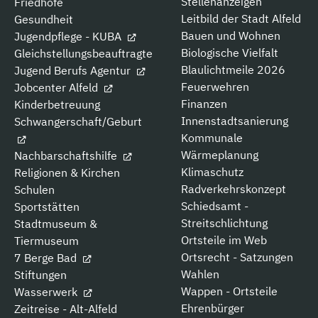
Stellenanzeigen
Friedhöfe
Leitbild der Stadt Alfeld
Gesundheit
Bauen und Wohnen
Jugendpflege - KUBA
Biologische Vielfalt
Gleichstellungsbeauftragte
Blaulichtmeile 2026
Jugend Berufs Agentur
Feuerwehren
Jobcenter Alfeld
Finanzen
Kinderbetreuung
Innenstadtsanierung
Schwangerschaft/Geburt
Kommunale
Wärmeplanung
Nachbarschaftshilfe
Klimaschutz
Religionen & Kirchen
Radverkehrskonzept
Schulen
Schiedsamt -
Sportstätten
Streitschlichtung
Stadtmuseum &
Ortsteile im Web
Tiermuseum
Ortsrecht - Satzungen
7 Berge Bad
Wahlen
Stiftungen
Wappen - Ortsteile
Wasserwerk
Ehrenbürger
Zeitreise - Alt-Alfeld