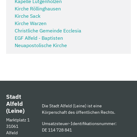
Kapelle Lütgenholzen
Kirche Röllinghausen
Kirche Sack
Kirche Warzen
Christliche Gemeinde Ecclesia
EGF Alfeld - Baptisten
Neuapostolische Kirche
Stadt
Alfeld
Die Stadt Alfeld (Leine) ist eine
(Leine)
Körperschaft des öffentlichen Rechts.
Marktplatz 1
Umsatzsteuer-Identifikationsnummer:
31061
DE 114 728 841
Alfeld