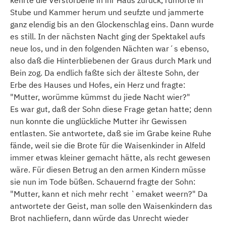
kehrte die Verstorbene in ihr Haus zurück, rumorte in
Stube und Kammer herum und seufzte und jammerte
ganz elendig bis an den Glockenschlag eins. Dann wurde
es still. In der nächsten Nacht ging der Spektakel aufs
neue los, und in den folgenden Nächten war´s ebenso,
also daß die Hinterbliebenen der Graus durch Mark und
Bein zog. Da endlich faßte sich der älteste Sohn, der
Erbe des Hauses und Hofes, ein Herz und fragte:
"Mutter, worümme kümmst du jiede Nacht wier?"
Es war gut, daß der Sohn diese Frage getan hatte; denn
nun konnte die unglückliche Mutter ihr Gewissen
entlasten. Sie antwortete, daß sie im Grabe keine Ruhe
fände, weil sie die Brote für die Waisenkinder in Alfeld
immer etwas kleiner gemacht hätte, als recht gewesen
wäre. Für diesen Betrug an den armen Kindern müsse
sie nun im Tode büßen. Schauernd fragte der Sohn:
"Mutter, kann et nich mehr recht `emaket weern?" Da
antwortete der Geist, man solle den Waisenkindern das
Brot nachliefern, dann würde das Unrecht wieder