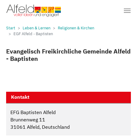
Sie sind hier:
Zum Hauptinhalt springen
Start
Leben & Lernen
Religionen & Kirchen
EGF Alfeld - Baptisten
Evangelisch Freikirchliche Gemeinde Alfeld
- Baptisten
Kontakt
EFG Baptisten Alfeld‎
Brunnenweg 11
31061 Alfeld, Deutschland