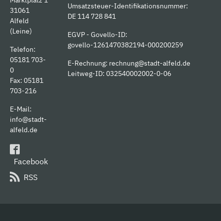
Umsatzsteuer-Identifikationsnummer:
31061
DE 114 728 841
Alfeld
(Leine)
EGVP - Govello-ID:
govello-1261470382194-000200259
Telefon:
05181 703-
E-Rechnung:
rechnung@stadt-alfeld.de
0
Leitweg-ID: 032540002002-0-06
Fax: 05181
703-216
E-Mail:
info@stadt-
alfeld.de
Facebook
RSS