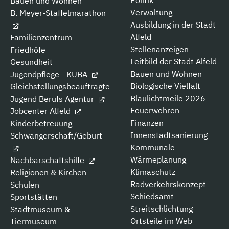
Bauen und Wohnen
Verwaltung
B. Meyer-Staffelmarathon
Ausbildung in der Stadt
Alfeld
Familienzentrum
Stellenanzeigen
Friedhöfe
Leitbild der Stadt Alfeld
Gesundheit
Bauen und Wohnen
Jugendpflege - KUBA
Biologische Vielfalt
Gleichstellungsbeauftragte
Blaulichtmeile 2026
Jugend Berufs Agentur
Feuerwehren
Jobcenter Alfeld
Finanzen
Kinderbetreuung
Innenstadtsanierung
Schwangerschaft/Geburt
Kommunale
Wärmeplanung
Nachbarschaftshilfe
Klimaschutz
Religionen & Kirchen
Radverkehrskonzept
Schulen
Schiedsamt -
Sportstätten
Streitschlichtung
Stadtmuseum &
Ortsteile im Web
Tiermuseum