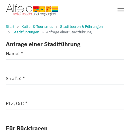
Sie sind hier:
Zum Hauptinhalt springen
Start
Kultur & Tourismus
Stadttouren & Führungen
Stadtführungen
Anfrage einer Stadtführung
Anfrage einer Stadtführung
Name:
*
Straße:
*
PLZ, Ort:
*
Für Rückfragen